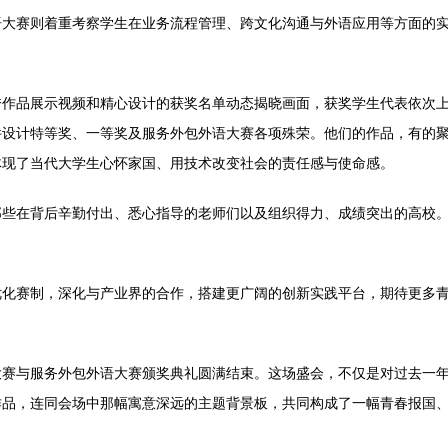
语大赛则着重考察学生在业务流程管理、跨文化沟通与外语应用等方面的
秀作品展示视频和精心设计的获奖名单动态揭晓画面，获奖学生代表依次
件设计特等奖、一等奖及服务外包外语大赛各项殊荣。他们的作品，有的
体现了当代大学生心怀家国、用技术改变社会的责任感与使命感。
那些在背后辛勤付出、悉心指导的老师们以及组织得力、成绩突出的高校
优化赛制，深化与产业界的合作，搭建更广阔的创新实践平台，期待更多
大赛与服务外包外语大赛颁奖典礼圆满结束。这场盛会，不仅是对过去一
作品，连同会场中那幅寓意深远的主题背景板，共同构成了一幅青春报国